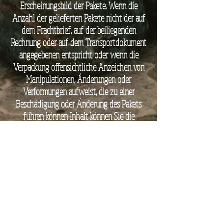
Erscheinungsbild der Pakete. Wenn die
Anzahl der gelieferten Pakete nicht der auf
dem Frachtbrief, auf der beiliegenden
Rechnung oder auf dem Transportdokument
angegebenen entspricht oder wenn die
Verpackung offensichtliche Anzeichen von
Manipulationen, Änderungen oder
Verformungen aufweist, die zu einer
Beschädigung oder Änderung des Pakets
führen können Inhalt können Sie die
Sendung ablehnen oder alternativ "MIT
RESERVE" annehmen, um den guten
Zustand der Ware zu überprüfen.
Bei mangelnder Konformität der Produkte
wenden Sie sich bitte umgehend per E-Mail
an den Kundendienst unter
agriturismo @
masseriascrivilleri.
com
.
Für den Verkauf der Produkte gelten die in