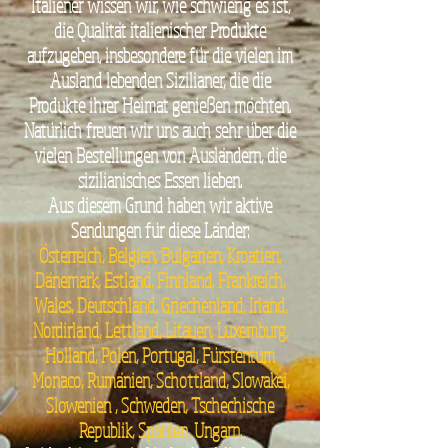
Italiener wissen wir, wie schwierig es ist,
die Qualität italienischer Produkte
aufzugeben, insbesondere für die vielen im
Ausland lebenden Sizilianer, die die
Produkte ihrer Heimat genießen möchten.
Natürlich freuen wir uns auch sehr über die
vielen Bestellungen von Ausländern, die
sizilianisches Essen lieben.
Aus diesem Grund haben wir aktive
Sendungen für diese Länder:
Österreich, Belgien, Bulgarien, Kroatien,
Dänemark, Estland, Finnland, Frankreich,
Wales, Deutschland, Griechenland, Irland,
Nordirland, Lettland, Litauen, Luxemburg,
Holland, Polen, Portugal, Fürstentum
Monaco, Rumänien, Schottland, Slowakei,
Slowenien , Schweden, Tschechische
Republik, Spanien, Ungarn.