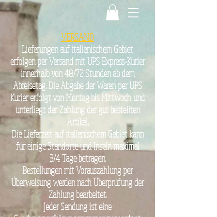
VERSAND
Lieferungen auf italienischem Gebiet
erfolgen per Versand mit UPS Express-Kurier
innerhalb von 48/72 Stunden ab dem
Abreisetag. Die Abgabe der Waren per UPS
Kurier erfolgt von Montag bis Mittwoch und
unterliegt der Zahlung der gut bestellten
Artikel.
Die Lieferzeit auf italienischem Gebiet kann
für einige Standorte und Inseln maximal
3/4 Tage betragen.
Bestellungen mit Vorauszahlung per
Überweisung werden nach Überprüfung der
Zahlung bearbeitet.
Jeder Sendung ist eine