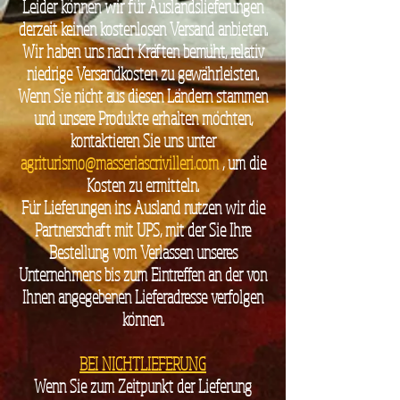
Leider können wir für Auslandslieferungen
derzeit keinen kostenlosen Versand anbieten.
Wir haben uns nach Kräften bemüht, relativ
niedrige Versandkosten zu gewährleisten.
Wenn Sie nicht aus diesen Ländern stammen
und unsere Produkte erhalten möchten,
kontaktieren Sie uns unter
agriturismo@masseriascrivilleri.com
, um die
Kosten zu ermitteln.
Für Lieferungen ins Ausland nutzen wir die
Partnerschaft mit UPS, mit der Sie Ihre
Bestellung vom Verlassen unseres
Unternehmens bis zum Eintreffen an der von
Ihnen angegebenen Lieferadresse verfolgen
können.
BEI NICHTLIEFERUNG
Wenn Sie zum Zeitpunkt der Lieferung